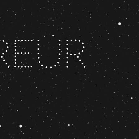
reur
4