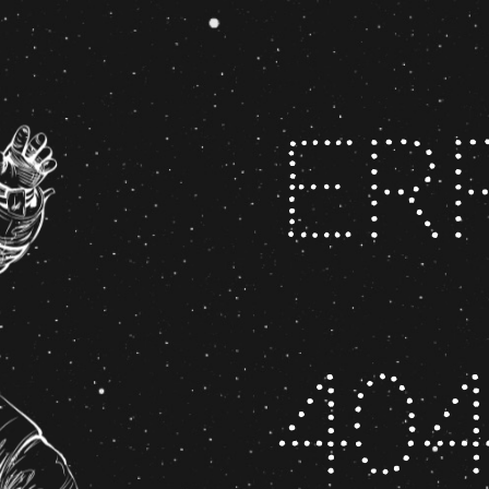
Er
40