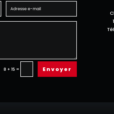
C
Té
Envoyer
=
8 + 15