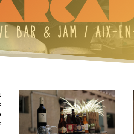
t
à
s
s
,