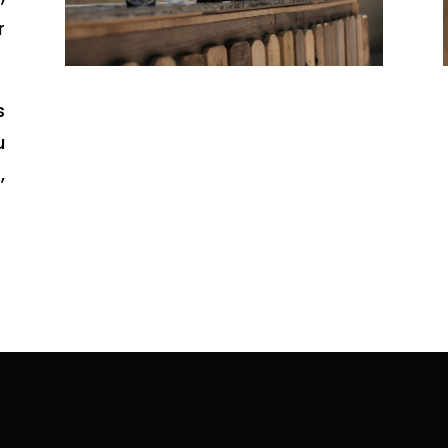
r
s
u
,