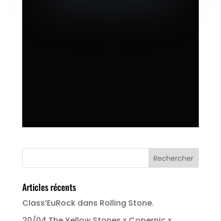
Articles récents
Class’EuRock dans Rolling Stone.
20/04 The Yellow Stones x Copernic x