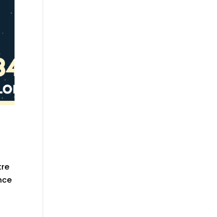
tre
nce