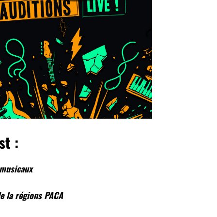
st :
 musicaux
e la régions PACA