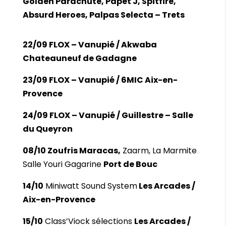
Golden Parachute, Papet J, Spitfire,
Absurd Heroes, Palpas Selecta – Trets
22/09 FLOX – Vanupié / Akwaba
Chateauneuf de Gadagne
23/09 FLOX – Vanupié / 6MIC Aix-en-
Provence
24/09 FLOX – Vanupié / Guillestre – Salle
du Queyron
08/10 Zoufris Maracas,
Zaarm, La Marmite
Salle Youri Gagarine
Port de Bouc
14/10
Miniwatt Sound System
Les Arcades /
Aix-en-Provence
15/10
Class’Viock sélections
Les Arcades /