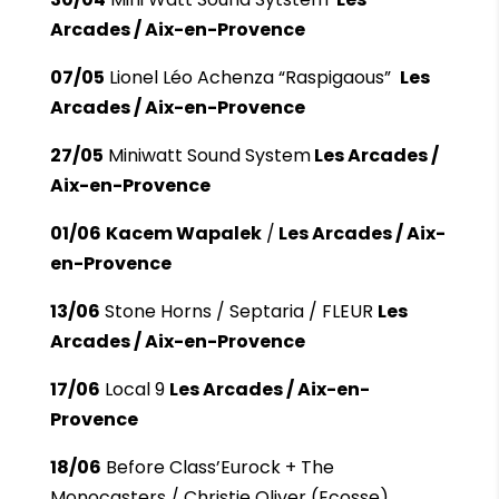
Arcades / Aix-en-Provence
07/05
Lionel Léo Achenza “Raspigaous”
Les
Arcades / Aix-en-Provence
27/05
Miniwatt Sound System
Les Arcades /
Aix-en-Provence
01/06
Kacem Wapalek
/
Les Arcades / Aix-
en-Provence
13/06
Stone Horns / Septaria / FLEUR
Les
Arcades / Aix-en-Provence
17/06
Local 9
Les Arcades / Aix-en-
Provence
18/06
Before Class’Eurock + The
Monocasters / Christie Oliver (Ecosse)