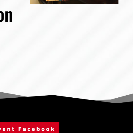
on
3
vent Facebook