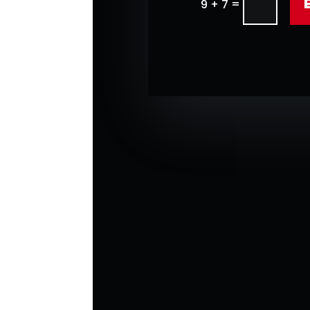
=
9 + 7