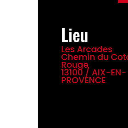
Lieu
Les Arcades
Chemin du Cot
Rouge
13100 / AIX-EN-
PROVENCE