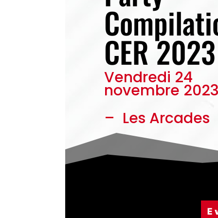
Compilati
CER 2023
Vendredi 24
novembre 202
– Les Arcades
E