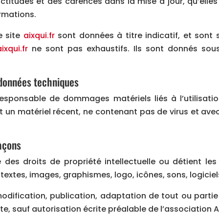
titudes et des carences dans la mise à jour, qu’elles s
ormations.
e site
aixqui.fr
sont données à titre indicatif, et sont s
ixqui.fr
ne sont pas exhaustifs. Ils sont donnés sou
s données techniques
esponsable de dommages matériels liés à l’utilisation 
nt un matériel récent, ne contenant pas de virus et ave
façons
re des droits de propriété intellectuelle ou détient le
textes, images, graphismes, logo, icônes, sons, logiciel
odification, publication, adaptation de tout ou partie 
te, sauf autorisation écrite préalable de l’association Ai